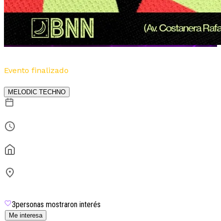
Coeus | Tiello | Camille B2B Tina
Evento finalizado
Por
Sin Genero
MELODIC TECHNO
9 de julio
23:59
BNN
Av. Costanera Rafael Obligado 6201
Costanera Norte
3
personas mostraron interés
Me interesa