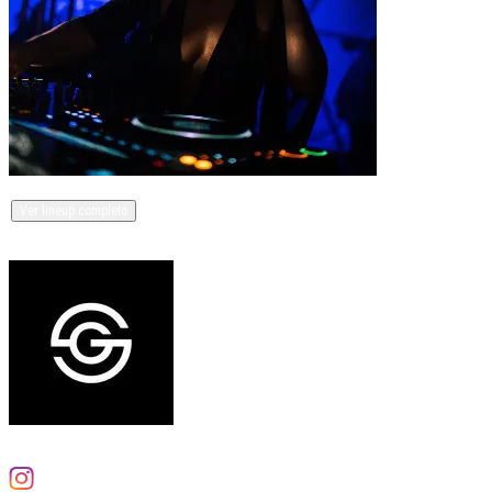
Tina y 4 Artistas más
Ver lineup completo
Organizado por
Sin Genero
16 eventos