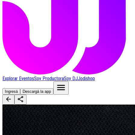
Explorar Eventos
Soy Productora
Soy DJ
Jodishop
Ingresá
Descargá la app