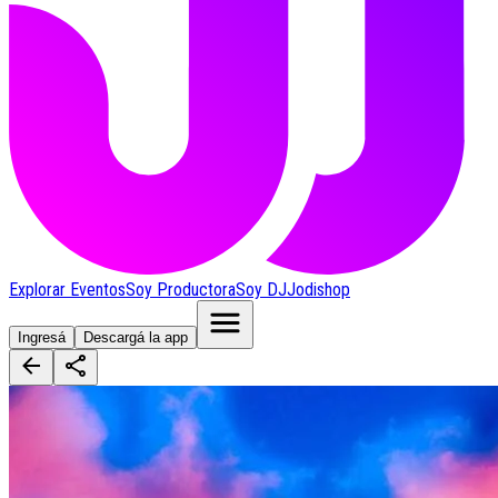
Explorar Eventos
Soy Productora
Soy DJ
Jodishop
Ingresá
Descargá la app