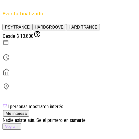
RAWDON & more
Evento finalizado
Por
Gig Techno
PSYTRANCE
HARDGROOVE
HARD TRANCE
Desde $ 13.800
9 de julio
23:59
Vox
Av. Hipólito Yrigoyen 968
Microcentro
1
personas mostraron interés
Me interesa
Nadie asiste aún. Se el primero en sumarte.
Voy a ir
Lineup