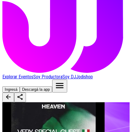
Explorar Eventos
Soy Productora
Soy DJ
Jodishop
Ingresá
Descargá la app