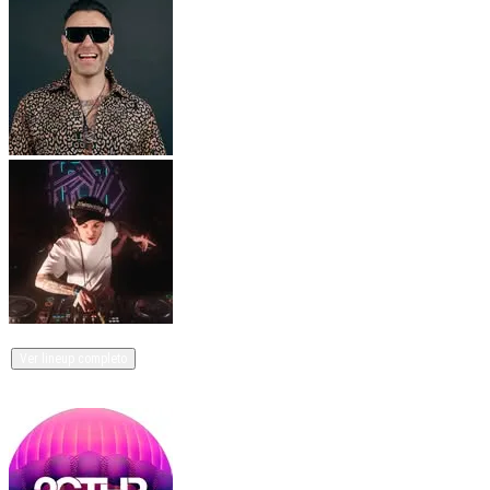
Stefano Noferini y 3 Artistas más
Ver lineup completo
Organizado por