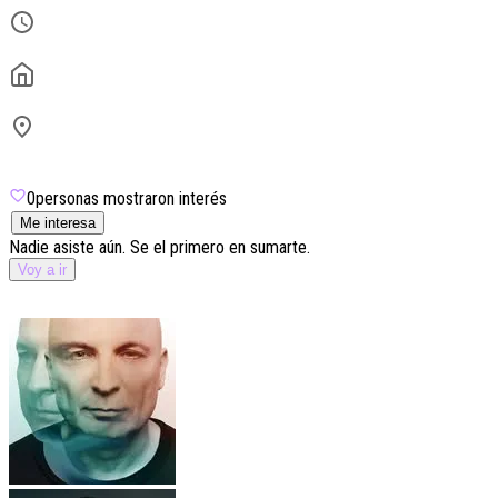
06:30
Ligneé
Lavalle 945
Microcentro
0
personas mostraron interés
Me interesa
Nadie asiste aún. Se el primero en sumarte.
Voy a ir
Lineup