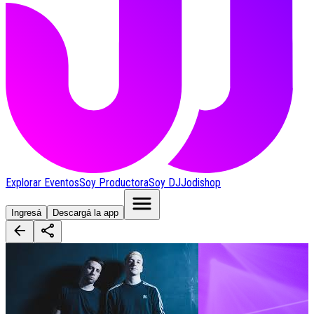
Explorar Eventos
Soy Productora
Soy DJ
Jodishop
Ingresá
Descargá la app