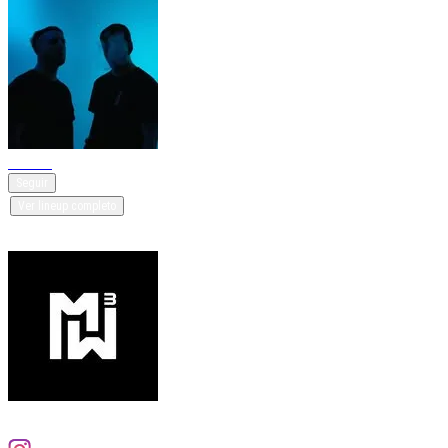
Varese
Seguir
Ver lineup completo
Organizado por
Musica W3
1 eventos