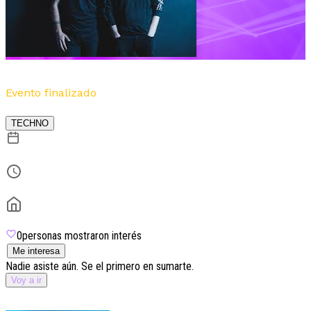
Varese
Evento finalizado
Por
Musica W3
TECHNO
25 de julio
09:00
Centro Cultural Kirchner (Cúpula) - CABA
0
personas mostraron interés
Me interesa
Nadie asiste aún. Se el primero en sumarte.
Voy a ir
Lineup