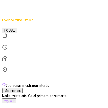
Viva | Manu Oubiña B2B Lukas |
Sidirum | Beatzelig
Evento finalizado
Por
Avant Garten
HOUSE
9 de julio
14:00
Avant Garten
Av. Libertador 3883
Palermo
3
personas mostraron interés
Me interesa
Nadie asiste aún. Se el primero en sumarte.
Voy a ir
Lineup