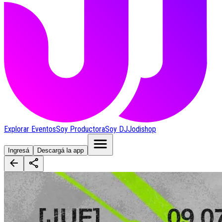
Explorar Eventos
Soy Productora
Soy DJ
Jodishop
Ingresá
Descargá la app