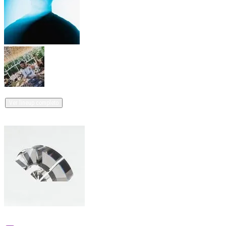
Almela y un artista más
Ver lineup completo
Organizado por
La Juanita
140 eventos