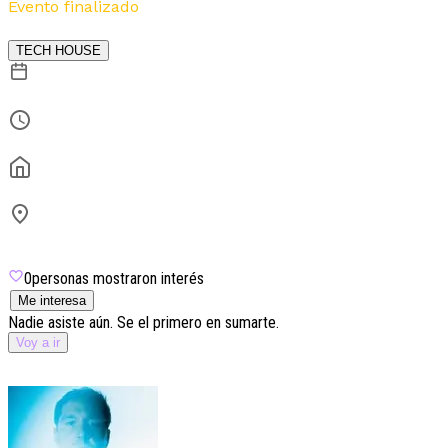
Evento finalizado
Por
La Juanita
TECH HOUSE
4 de junio
23:59
Afrika Club
Junín 1787
Recoleta
0
personas mostraron interés
Me interesa
Nadie asiste aún. Se el primero en sumarte.
Voy a ir
Lineup