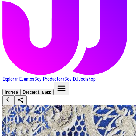
Explorar Eventos
Soy Productora
Soy DJ
Jodishop
Ingresá
Descargá la app